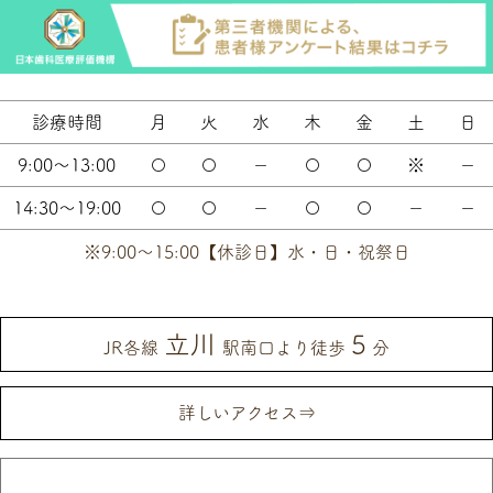
診療時間
月
火
水
木
金
土
日
9:00～13:00
〇
〇
－
〇
〇
※
－
14:30～19:00
〇
〇
－
〇
〇
－
－
※9:00～15:00【休診日】水・日・祝祭日
立川
5
JR各線
駅南口より徒歩
分
詳しいアクセス⇒