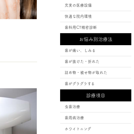
充実の医療設備
快適な院内環境
歯科用CT精密診断
お悩み別治療法
歯が痛い、しみる
歯が抜けた・折れた
詰め物・被せ物が取れた
歯がグラグラする
診療項目
虫歯治療
歯周病治療
ホワイトニング