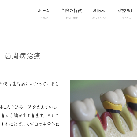
ホーム
当院の特徴
お悩み
診療項目
HOME
FEATURE
WORRIES
MENU
歯周病治療
80％は歯周病にかかっていると
間に入り込み、歯を支えている
ぐきから膿が出てきます。そして
、１本にとどまらず口の中全体に