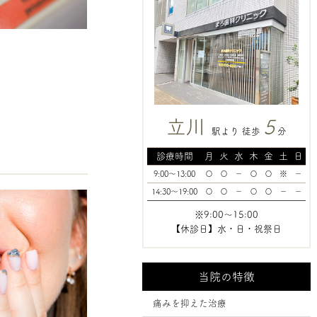
立川
5
駅より 徒歩
分
診療時間
月
火
水
木
金
土
日
9:00～13:00
〇
〇
－
〇
〇
※
－
14:30～19:00
〇
〇
－
〇
〇
－
－
※9:00～15:00
【休診日】水・日・祝祭日
当院の特徴
痛みを抑えた治療