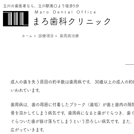
立川の歯医者なら、立川駅南口より徒歩5分
Maro Dental Office
まろ歯科クリニック
ホーム
>
診療項目
>
歯周病治療
成人の歯を失う原因の約半数は歯周病です。 30歳以上の成人の約
いわれています。
歯周病は、歯の周囲に付着したプラーク（歯垢）が歯と歯肉の隙
骨を溶かしてしまう病気です。歯周病になると歯がぐらつき、歯
ぐらついた歯が抜け落ちてしまうという恐ろしい病気です。また
広がっていきます。