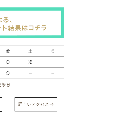
金
土
日
〇
※
－
〇
－
－
祝祭日
詳しいアクセス⇒