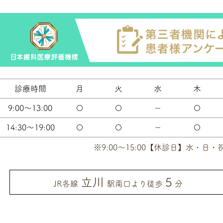
診療時間
月
火
水
木
9:00～13:00
〇
〇
－
〇
14:30～19:00
〇
〇
－
〇
※9:00～15:00【休診日】水・日・
立川
5
JR各線
駅南口より徒歩
分