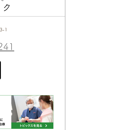
ック
3-1
241