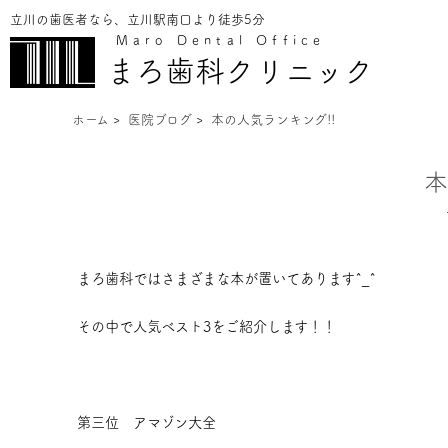
立川の歯医者なら、立川駅南口より徒歩5分
Maro Dental Office
まろ歯科クリニック
ホーム
>
医院ブログ
>
本の人気ランキング!!
本
まろ歯科ではさまざまな本が置いてあります^_^
その中で人気ベスト3をご紹介します！！
第三位 アマゾン大全