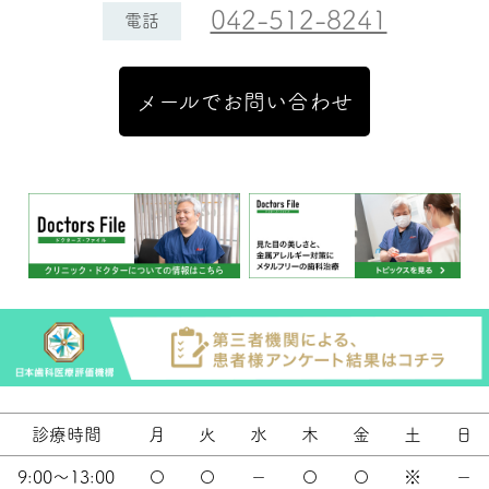
042-512-8241
電話
メールでお問い合わせ
診療時間
月
火
水
木
金
土
日
9:00～13:00
〇
〇
－
〇
〇
※
－