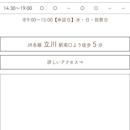
14:30～19:00
〇
〇
－
〇
〇
－
－
※9:00～15:00【休診日】水・日・祝祭日
立川
5
JR各線
駅南口より徒歩
分
詳しいアクセス⇒