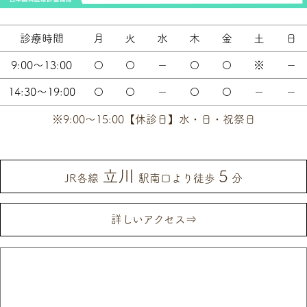
診療時間
月
火
水
木
金
土
日
9:00～13:00
〇
〇
－
〇
〇
※
－
14:30～19:00
〇
〇
－
〇
〇
－
－
※9:00～15:00【休診日】水・日・祝祭日
立川
5
JR各線
駅南口より徒歩
分
詳しいアクセス⇒