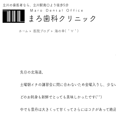
立川の歯医者なら、立川駅南口より徒歩5分
Maro Dental Office
まろ歯科クリニック
ホーム
>
医院ブログ
>
海の幸( ＾∀＾)
先日の北海道。
土曜朝イチの講習会に間に合わないため金曜入りし、少ない
どのお刺身も新鮮でとっても美味しかったです(^^)
中でも雲丹は大きくって甘くってさらにはコクがあって絶品