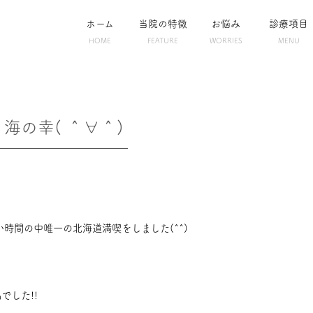
ホーム
当院の特徴
お悩み
診療項目
HOME
FEATURE
WORRIES
MENU
海の幸( ＾∀＾)
時間の中唯一の北海道満喫をしました(^^)
でした!!