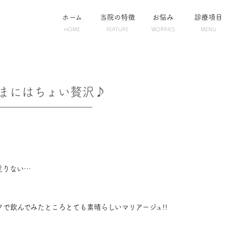
ホーム
当院の特徴
お悩み
診療項目
HOME
FEATURE
WORRIES
MENU
まにはちょい贅沢♪
足りない…
で飲んでみたところとても素晴らしいマリアージュ!!