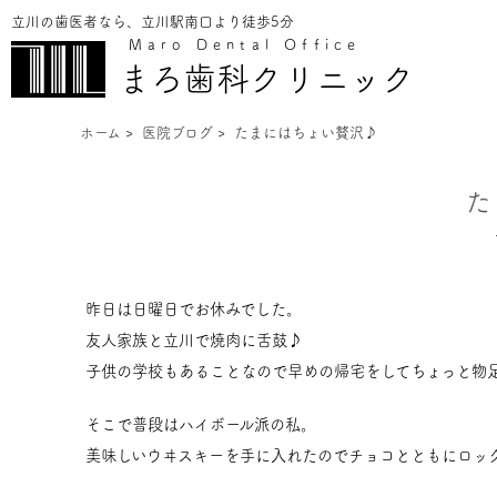
立川の歯医者なら、立川駅南口より徒歩5分
Maro Dental Office
まろ歯科クリニック
ホーム
>
医院ブログ
>
たまにはちょい贅沢♪
た
昨日は日曜日でお休みでした。
友人家族と立川で焼肉に舌鼓♪
子供の学校もあることなので早めの帰宅をしてちょっと物
そこで普段はハイボール派の私。
美味しいウヰスキーを手に入れたのでチョコとともにロック